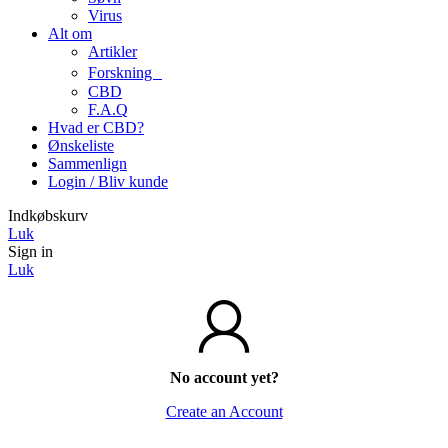
Virus
Alt om
Artikler
Forskning
CBD
F.A.Q
Hvad er CBD?
Ønskeliste
Sammenlign
Login / Bliv kunde
Indkøbskurv
Luk
Sign in
Luk
No account yet?
Create an Account