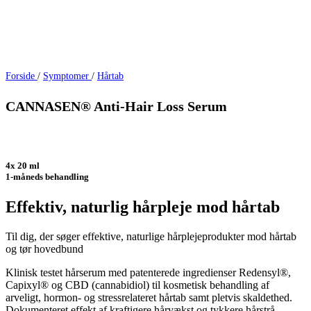
Forside
/
Symptomer
/
Hårtab
CANNASEN® Anti-Hair Loss Serum
4x 20 ml
1-måneds behandling
Effektiv, naturlig hårpleje mod hårtab
Til dig, der søger effektive, naturlige hårplejeprodukter mod hårtab
og tør hovedbund
Klinisk testet hårserum med patenterede ingredienser Redensyl®,
Capixyl® og CBD (cannabidiol) til kosmetisk behandling af
arveligt, hormon- og stressrelateret hårtab samt pletvis skaldethed.
Dokumenteret effekt af kraftigere hårvækst og tykkere hårstrå.