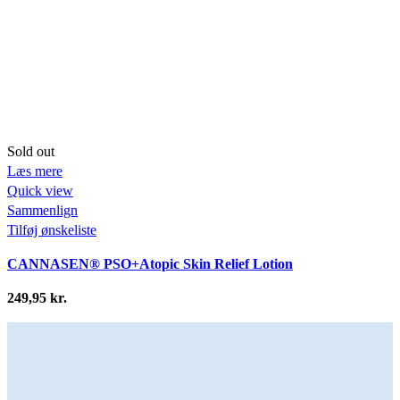
Sold out
T
Læs mere
Q
Quick view
S
Sammenlign
T
Tilføj ønskeliste
C
CANNASEN® PSO+Atopic Skin Relief Lotion
2
249,95
kr.