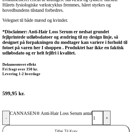
Hårets fysiologiske vækstcyklus fremmes, håret styrkes og
hovedbundens tilstand forbedres.
Velegnet til både mænd og kvinder.
*Disclaimer: Anti-Hair Loss Serum er nedsat grundet
fejlprintede udløbsdatoer og ændring til ny design linje, så
designet på forpakningen du modtager kan variere i forhold til
fotoet på varen her I shoppen . Produktet har ikke en faktisk
udløbsdato og er helt fejlfri i kvalitet.
Dokumenteret effekt
Fri fragt over 350 kr.
Levering 1-2 hverdage
599,95
kr.
CANNASEN® Anti-Hair Loss Serum antal
-
+
Tilføj Til Kurv