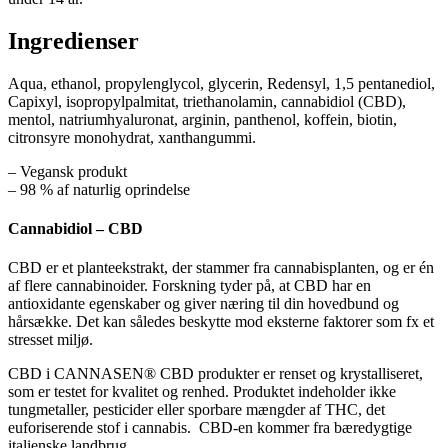
Ingredienser
Aqua, ethanol, propylenglycol, glycerin, Redensyl, 1,5 pentanediol,
Capixyl, isopropylpalmitat, triethanolamin, cannabidiol (CBD),
mentol, natriumhyaluronat, arginin, panthenol, koffein, biotin,
citronsyre monohydrat, xanthangummi.
– Vegansk produkt
– 98 % af naturlig oprindelse
Cannabidiol – CBD
CBD er et planteekstrakt, der stammer fra cannabisplanten, og er én
af flere cannabinoider. Forskning tyder på, at CBD har en
antioxidante egenskaber og giver næring til din hovedbund og
hårsække. Det kan således beskytte mod eksterne faktorer som fx et
stresset miljø.
CBD i CANNASEN® CBD produkter er renset og krystalliseret,
som er testet for kvalitet og renhed. Produktet indeholder ikke
tungmetaller, pesticider eller sporbare mængder af THC, det
euforiserende stof i cannabis. CBD-en kommer fra bæredygtige
italienske landbrug.