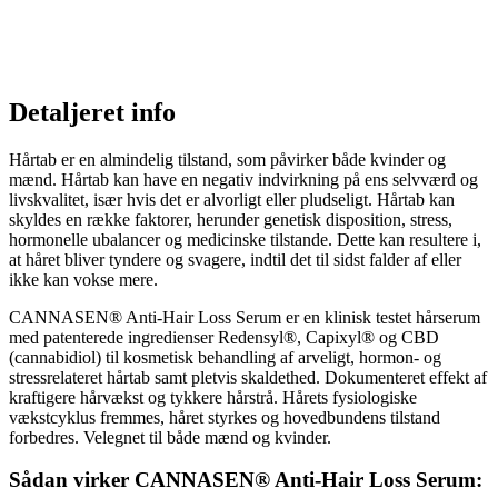
Detaljeret info
Hårtab er en almindelig tilstand, som påvirker både kvinder og
mænd. Hårtab kan have en negativ indvirkning på ens selvværd og
livskvalitet, især hvis det er alvorligt eller pludseligt. Hårtab kan
skyldes en række faktorer, herunder genetisk disposition, stress,
hormonelle ubalancer og medicinske tilstande. Dette kan resultere i,
at håret bliver tyndere og svagere, indtil det til sidst falder af eller
ikke kan vokse mere.
CANNASEN® Anti-Hair Loss Serum er en klinisk testet hårserum
med patenterede ingredienser Redensyl®, Capixyl® og CBD
(cannabidiol) til kosmetisk behandling af arveligt, hormon- og
stressrelateret hårtab samt pletvis skaldethed. Dokumenteret effekt af
kraftigere hårvækst og tykkere hårstrå. Hårets fysiologiske
vækstcyklus fremmes, håret styrkes og hovedbundens tilstand
forbedres. Velegnet til både mænd og kvinder.
Sådan virker CANNASEN® Anti-Hair Loss Serum: