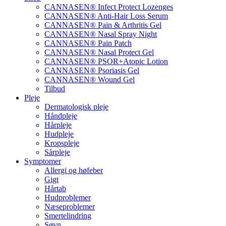
CANNASEN® Infect Protect Lozenges
CANNASEN® Anti-Hair Loss Serum
CANNASEN® Pain & Arthritis Gel
CANNASEN® Nasal Spray Night
CANNASEN® Pain Patch
CANNASEN® Nasal Protect Gel
CANNASEN® PSOR+Atopic Lotion
CANNASEN® Psoriasis Gel
CANNASEN® Wound Gel
Tilbud
Pleje
Dermatologisk pleje
Håndpleje
Hårpleje
Hudpleje
Kropspleje
Sårpleje
Symptomer
Allergi og høfeber
Gigt
Hårtab
Hudproblemer
Næseproblemer
Smertelindring
Søvn