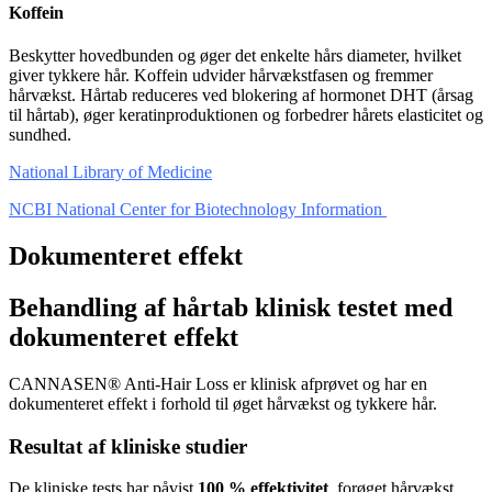
Koffein
Beskytter hovedbunden og øger det enkelte hårs diameter, hvilket
giver tykkere hår. Koffein udvider hårvækstfasen og fremmer
hårvækst. Hårtab reduceres ved blokering af hormonet DHT (årsag
til hårtab), øger keratinproduktionen og forbedrer hårets elasticitet og
sundhed.
National Library of Medicine
NCBI National Center for Biotechnology Information
Dokumenteret effekt
Behandling af hårtab klinisk testet med
dokumenteret effekt
CANNASEN® Anti-Hair Loss er klinisk afprøvet og har en
dokumenteret effekt i forhold til øget hårvækst og tykkere hår.
Resultat af kliniske studier
De kliniske tests har påvist
100 % effektivitet
, forøget hårvækst,