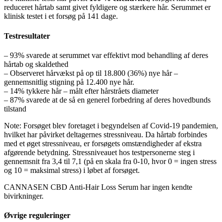
reduceret hårtab samt givet fyldigere og stærkere hår. Serummet er
klinisk testet i et forsøg på 141 dage.
Testresultater
– 93% svarede at serummet var effektivt mod behandling af deres
hårtab og skaldethed
– Observeret hårvækst på op til 18.800 (36%) nye hår –
gennemsnitlig stigning på 12.400 nye hår.
– 14% tykkere hår – målt efter hårstråets diameter
– 87% svarede at de så en generel forbedring af deres hovedbunds
tilstand
Note: Forsøget blev foretaget i begyndelsen af Covid-19 pandemien,
hvilket har påvirket deltagernes stressniveau. Da hårtab forbindes
med et øget stressniveau, er forsøgets omstændigheder af ekstra
afgørende betydning. Stressniveauet hos testpersonerne steg i
gennemsnit fra 3,4 til 7,1 (på en skala fra 0-10, hvor 0 = ingen stress
og 10 = maksimal stress) i løbet af forsøget.
CANNASEN CBD Anti-Hair Loss Serum har ingen kendte
bivirkninger.
Øvrige reguleringer