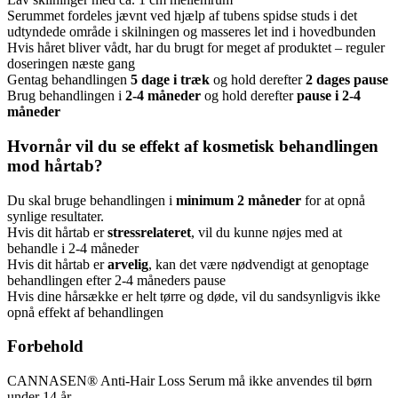
Serummet fordeles jævnt ved hjælp af tubens spidse studs i det
udtyndede område i skilningen og masseres let ind i hovedbunden
Hvis håret bliver vådt, har du brugt for meget af produktet – reguler
doseringen næste gang
Gentag behandlingen
5 dage i træk
og hold derefter
2 dages pause
Brug behandlingen i
2-4 måneder
og hold derefter
pause i 2-4
måneder
Hvornår vil du se effekt af kosmetisk behandlingen
mod hårtab?
Du skal bruge behandlingen i
minimum 2 måneder
for at opnå
synlige resultater.
Hvis dit hårtab er
stressrelateret
, vil du kunne nøjes med at
behandle i 2-4 måneder
Hvis dit hårtab er
arvelig
, kan det være nødvendigt at genoptage
behandlingen efter 2-4 måneders pause
Hvis dine hårsække er helt tørre og døde, vil du sandsynligvis ikke
opnå effekt af behandlingen
Forbehold
CANNASEN® Anti-Hair Loss Serum må ikke anvendes til børn
under 14 år.