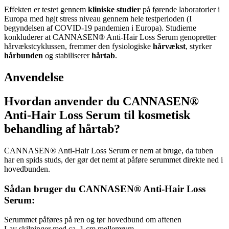
Effekten er testet gennem
kliniske studier
på førende laboratorier i
Europa med højt stress niveau gennem hele testperioden (I
begyndelsen af COVID-19 pandemien i Europa). Studierne
konkluderer at CANNASEN® Anti-Hair Loss Serum genopretter
hårvækstcyklussen, fremmer den fysiologiske
hårvækst
, styrker
hårbunden
og stabiliserer
hårtab
.
Anvendelse
Hvordan anvender du CANNASEN®
Anti-Hair Loss Serum til kosmetisk
behandling af hårtab?
CANNASEN® Anti-Hair Loss Serum er nem at bruge, da tuben
har en spids studs, der gør det nemt at påføre serummet direkte ned i
hovedbunden.
Sådan bruger du CANNASEN® Anti-Hair Loss
Serum:
Serummet påføres på ren og tør hovedbund om aftenen
Lav skilninger med ca. 1 cm mellemrum