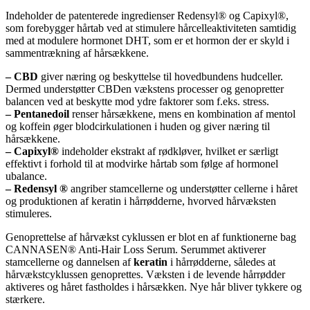
Indeholder de patenterede ingredienser Redensyl® og Capixyl®,
som forebygger hårtab ved at stimulere hårcelleaktiviteten samtidig
med at modulere hormonet DHT, som er et hormon der er skyld i
sammentrækning af hårsækkene.
– CBD
giver næring og beskyttelse til hovedbundens hudceller.
Dermed understøtter CBDen vækstens processer og genopretter
balancen ved at beskytte mod ydre faktorer som f.eks. stress.
– Pentanedoil
renser hårsækkene, mens en kombination af mentol
og koffein øger blodcirkulationen i huden og giver næring til
hårsækkene.
– Capixyl®
indeholder ekstrakt af rødkløver, hvilket er særligt
effektivt i forhold til at modvirke hårtab som følge af hormonel
ubalance.
– Redensyl ®
angriber stamcellerne og understøtter cellerne i håret
og produktionen af keratin i hårrødderne, hvorved hårvæksten
stimuleres.
Genoprettelse af hårvækst cyklussen er blot en af funktionerne bag
CANNASEN® Anti-Hair Loss Serum. Serummet aktiverer
stamcellerne og dannelsen af
keratin
i hårrødderne, således at
hårvækstcyklussen genoprettes. Væksten i de levende hårrødder
aktiveres og håret fastholdes i hårsækken. Nye hår bliver tykkere og
stærkere.