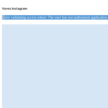
Vores Instagram
Error validating access token: The user has not authorized applicat