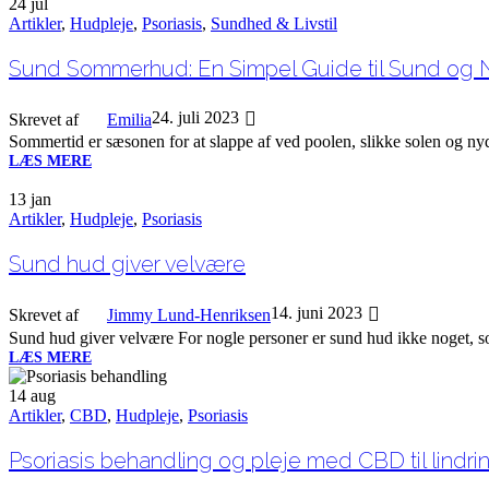
24
jul
Artikler
,
Hudpleje
,
Psoriasis
,
Sundhed & Livstil
Sund Sommerhud: En Simpel Guide til Sund o
24. juli 2023
Skrevet af
Emilia
Sommertid er sæsonen for at slappe af ved poolen, slikke solen og nyd
LÆS MERE
13
jan
Artikler
,
Hudpleje
,
Psoriasis
Sund hud giver velvære
14. juni 2023
Skrevet af
Jimmy Lund-Henriksen
Sund hud giver velvære For nogle personer er sund hud ikke noget, s
LÆS MERE
14
aug
Artikler
,
CBD
,
Hudpleje
,
Psoriasis
Psoriasis behandling og pleje med CBD til lindri