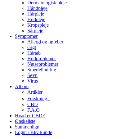
Dermatologisk pleje
Håndpleje
Hårpleje
Hudpleje
Kropspleje
Sårpleje
Symptomer
Allergi og høfeber
Gigt
Hårtab
Hudproblemer
Næseproblemer
Smertelindring
Søvn
Virus
Alt om
Artikler
Forskning
CBD
F.A.Q
Hvad er CBD?
Ønskeliste
Sammenlign
Login / Bliv kunde