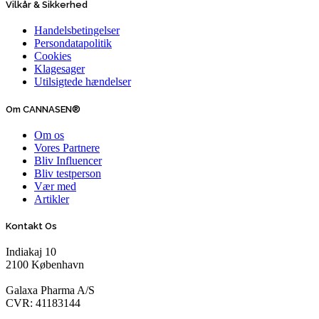
Vilkår & Sikkerhed
Handelsbetingelser
Persondatapolitik
Cookies
Klagesager
Utilsigtede hændelser
Om CANNASEN®
Om os
Vores Partnere
Bliv Influencer
Bliv testperson
Vær med
Artikler
Kontakt Os
Indiakaj 10
2100 København
Galaxa Pharma A/S
CVR: 41183144