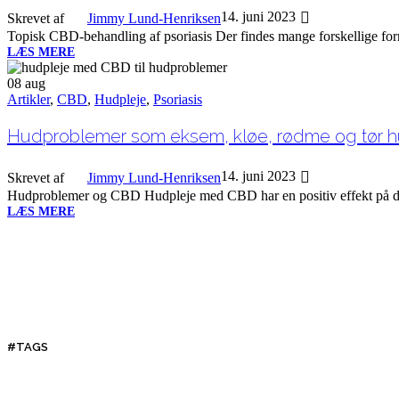
14. juni 2023
Skrevet af
Jimmy Lund-Henriksen
Topisk CBD-behandling af psoriasis Der findes mange forskellige forme
LÆS MERE
08
aug
Artikler
,
CBD
,
Hudpleje
,
Psoriasis
Hudproblemer som eksem, kløe, rødme og tør 
14. juni 2023
Skrevet af
Jimmy Lund-Henriksen
Hudproblemer og CBD Hudpleje med CBD har en positiv effekt på din 
LÆS MERE
#TAGS