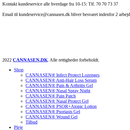
Kontakt kundeservice alle hverdage fra 10-15: Tlf. 70 70 73 37
Email til kundeservice@cannasen.dk bliver besvaret indenfor 2 arbej
2022
CANNASEN.DK
. Alle rettigheder forbeholdt.
Shop
CANNASEN® Infect Protect Lozenges
CANNASEN® Anti-Hair Loss Serum
CANNASEN® Pain & Arthritis Gel
CANNASEN® Nasal Spray Night
CANNASEN® Pain Patch
CANNASEN® Nasal Protect Gel
CANNASEN® PSOR+Atopic Lotion
CANNASEN® Psoriasis Gel
CANNASEN® Wound Gel
Tilbud
Pleje