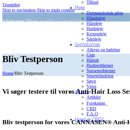
Tilbud
Trustpilot
Pleje
Skip to navigation
Skip to main content
Dermatologisk pleje
Håndpleje
Levering: 1-2 hverdage
Fri fragt over 350 kr.
Hårpleje
Hudpleje
Kropspleje
Sårpleje
Symptomer
Allergi og høfeber
Gigt
Bliv Testperson
Hårtab
Hudproblemer
Næseproblemer
Home
/
Bliv Testperson
Smertelindring
Søvn
Virus
Vi søger testere til vores Anti-Hair Loss S
Alt om
Artikler
Forskning
CBD
F.A.Q
Hvad er CBD?
Bliv testperson for vores CANNASEN® Anti-Hai