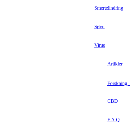
Smertelindring
Søvn
Virus
Artikler
Forskning
CBD
F.A.Q