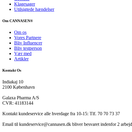
Klagesager
Utilsigtede hændelser
Om CANNASEN®
Om os
Vores Partnere
Bliv Influencer
Bliv testperson
Vær med
Artikler
Kontakt Os
Indiakaj 10
2100 København
Galaxa Pharma A/S
CVR: 41183144
Kontakt kundeservice alle hverdage fra 10-15: Tlf. 70 70 73 37
Email til kundeservice@cannasen.dk bliver besvaret indenfor 2 arbej