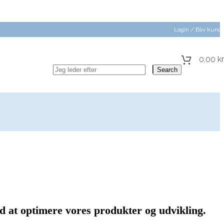
Login / Bliv kund
0,00
kr
Search
 at optimere vores produkter og udvikling.