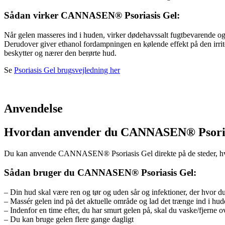
Sådan virker CANNASEN® Psoriasis Gel:
Når gelen masseres ind i huden, virker dødehavssalt fugtbevarende o
Derudover giver ethanol fordampningen en kølende effekt på den irrit
beskytter og nærer den berørte hud.
Se
Psoriasis Gel brugsvejledning her
Anvendelse
Hvordan anvender du CANNASEN® Psoria
Du kan anvende CANNASEN® Psoriasis Gel direkte på de steder, hvor 
Sådan bruger du CANNASEN® Psoriasis Gel:
– Din hud skal være ren og tør og uden sår og infektioner, der hvor d
– Massér gelen ind på det aktuelle område og lad det trænge ind i hu
– Indenfor en time efter, du har smurt gelen på, skal du vaske/fjerne
– Du kan bruge gelen flere gange dagligt