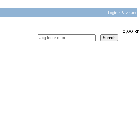
Login / Bliv kund
0,00
kr
Search