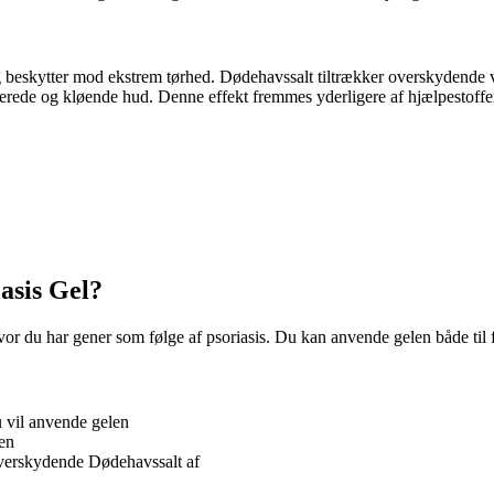
g beskytter mod ekstrem tørhed. Dødehavssalt tiltrækker overskydende 
erede og kløende hud. Denne effekt fremmes yderligere af hjælpestoffe
sis Gel?
du har gener som følge af psoriasis. Du kan anvende gelen både til f
u vil anvende gelen
den
 overskydende Dødehavssalt af