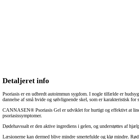
Detaljeret info
Psoriasis er en udbredt autoimmun sygdom. I nogle tilfælde er hudsygdo
dannelse af små hvide og sølvlignende skel, som er karakteristisk for 
CANNASEN® Psoriasis Gel er udviklet for hurtigt og effektivt at lin
psoriasissymptomer.
Dødehavssalt er den aktive ingrediens i gelen, og understøttes af hjæ
Læsionerne kan dermed blive mindre smertefulde og klø mindre. Rødm