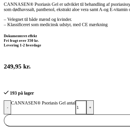
CANNASEN® Psoriasis Gel er udviklet til behandling af psoriasissymp
som dødhavssalt, panthenol, ekstrakt aloe vera samt A-og E-vitami
– Velegnet til både mænd og kvinder.
– Klassificeret som medicinsk udstyr, med CE mærkning
Dokumenteret effekt
Fri fragt over 350 kr.
Levering 1-2 hverdage
249,95
kr.
193 på lager
CANNASEN® Psoriasis Gel antal
-
+