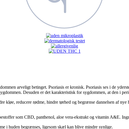
mmen arveligt betinget. Psoriasis er kronisk. Psoriasis ses i de yderste 
sygdommen. Desuden er det karakteristisk for sygdommen, at den i period
dre kløe, reducere rødme, hindre tørhed og begrænse dannelsen af nye h
lpestoffer som CBD, panthenol, aloe vera-ekstrakt og vitamin A&E. Ingr
e i huden begrænses, ligesom skæl kan blive mindre synlige.