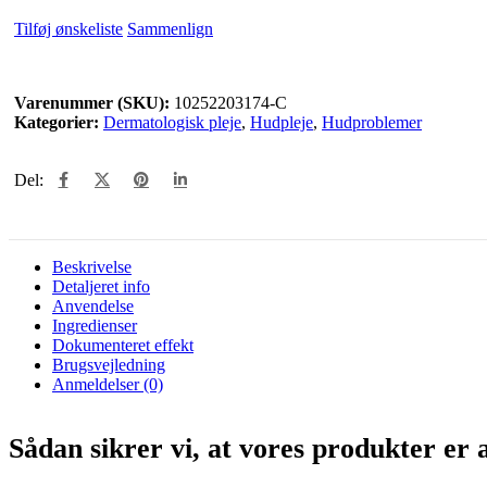
Tilføj ønskeliste
Sammenlign
Varenummer (SKU):
10252203174-C
Kategorier:
Dermatologisk pleje
,
Hudpleje
,
Hudproblemer
Del:
Beskrivelse
Detaljeret info
Anvendelse
Ingredienser
Dokumenteret effekt
Brugsvejledning
Anmeldelser (0)
Sådan sikrer vi, at vores produkter er a