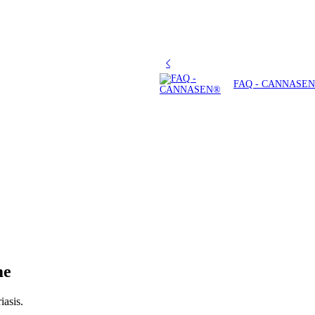
FAQ - CANNASE
me
iasis.