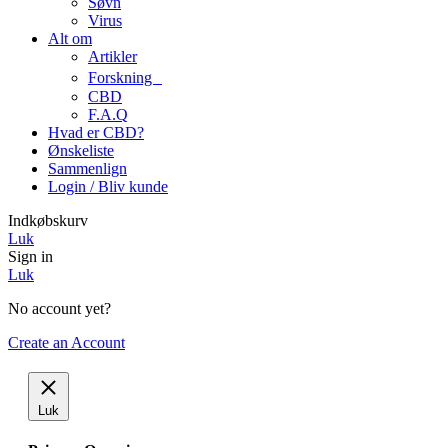
Søvn
Virus
Alt om
Artikler
Forskning
CBD
F.A.Q
Hvad er CBD?
Ønskeliste
Sammenlign
Login / Bliv kunde
Indkøbskurv
Luk
Sign in
Luk
No account yet?
Create an Account
Luk