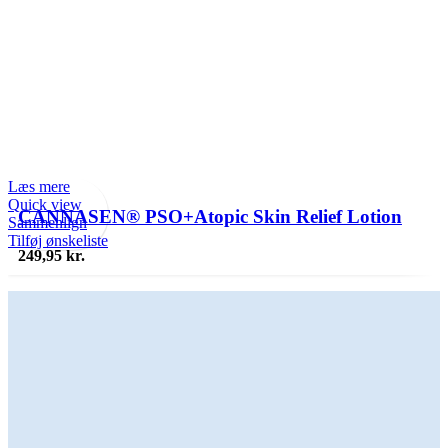
T
Læs mere
Q
Quick view
S
CANNASEN® PSO+Atopic Skin Relief Lotion
Sammenlign
T
Tilføj ønskeliste
249,95
kr.