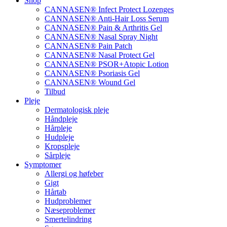
Shop
CANNASEN® Infect Protect Lozenges
CANNASEN® Anti-Hair Loss Serum
CANNASEN® Pain & Arthritis Gel
CANNASEN® Nasal Spray Night
CANNASEN® Pain Patch
CANNASEN® Nasal Protect Gel
CANNASEN® PSOR+Atopic Lotion
CANNASEN® Psoriasis Gel
CANNASEN® Wound Gel
Tilbud
Pleje
Dermatologisk pleje
Håndpleje
Hårpleje
Hudpleje
Kropspleje
Sårpleje
Symptomer
Allergi og høfeber
Gigt
Hårtab
Hudproblemer
Næseproblemer
Smertelindring