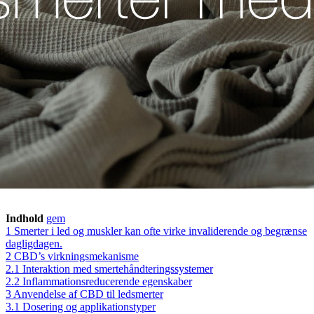
Indhold
gem
1
Smerter i led og muskler kan ofte virke invaliderende og begrænse
dagligdagen.
2
CBD’s virkningsmekanisme
2.1
Interaktion med smertehåndteringssystemer
2.2
Inflammationsreducerende egenskaber
3
Anvendelse af CBD til ledsmerter
3.1
Dosering og applikationstyper