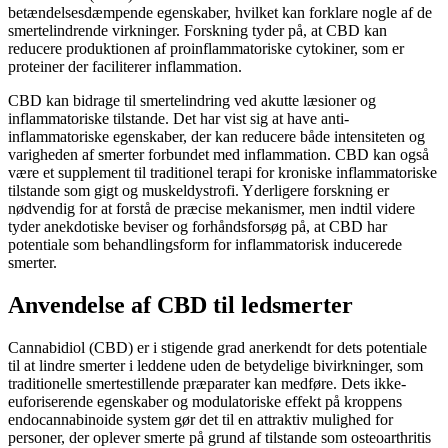
betændelsesdæmpende egenskaber, hvilket kan forklare nogle af de
smertelindrende virkninger. Forskning tyder på, at CBD kan
reducere produktionen af proinflammatoriske cytokiner, som er
proteiner der faciliterer inflammation.
CBD kan bidrage til smertelindring ved akutte læsioner og
inflammatoriske tilstande. Det har vist sig at have anti-
inflammatoriske egenskaber, der kan reducere både intensiteten og
varigheden af smerter forbundet med inflammation. CBD kan også
være et supplement til traditionel terapi for kroniske inflammatoriske
tilstande som gigt og muskeldystrofi. Yderligere forskning er
nødvendig for at forstå de præcise mekanismer, men indtil videre
tyder anekdotiske beviser og forhåndsforsøg på, at CBD har
potentiale som behandlingsform for inflammatorisk inducerede
smerter.
Anvendelse af CBD til ledsmerter
Cannabidiol (CBD) er i stigende grad anerkendt for dets potentiale
til at lindre smerter i leddene uden de betydelige bivirkninger, som
traditionelle smertestillende præparater kan medføre. Dets ikke-
euforiserende egenskaber og modulatoriske effekt på kroppens
endocannabinoide system gør det til en attraktiv mulighed for
personer, der oplever smerte på grund af tilstande som osteoarthritis