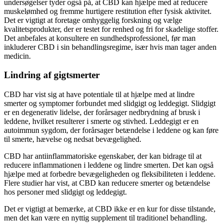
undersøgelser tyder også på, at CBD kan hjælpe med at reducere
muskelømhed og fremme hurtigere restitution efter fysisk aktivitet.
Det er vigtigt at foretage omhyggelig forskning og vælge
kvalitetsprodukter, der er testet for renhed og fri for skadelige stoffer.
Det anbefales at konsultere en sundhedsprofessionel, før man
inkluderer CBD i sin behandlingsregime, især hvis man tager anden
medicin.
Lindring af gigtsmerter
CBD har vist sig at have potentiale til at hjælpe med at lindre
smerter og symptomer forbundet med slidgigt og leddegigt. Slidgigt
er en degenerativ lidelse, der forårsager nedbrydning af brusk i
leddene, hvilket resulterer i smerte og stivhed. Leddegigt er en
autoimmun sygdom, der forårsager betændelse i leddene og kan føre
til smerte, hævelse og nedsat bevægelighed.
CBD har antiinflammatoriske egenskaber, der kan bidrage til at
reducere inflammationen i leddene og lindre smerten. Det kan også
hjælpe med at forbedre bevægeligheden og fleksibiliteten i leddene.
Flere studier har vist, at CBD kan reducere smerter og betændelse
hos personer med slidgigt og leddegigt.
Det er vigtigt at bemærke, at CBD ikke er en kur for disse tilstande,
men det kan være en nyttig supplement til traditionel behandling.