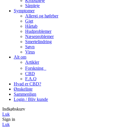
Kropspleje
Sårpleje
Symptomer
Allergi og høfeber
Gigt
Hårtab
Hudproblemer
Næseproblemer
Smertelindring
Søvn
Virus
Alt om
Artikler
Forskning
CBD
F.A.Q
Hvad er CBD?
Ønskeliste
Sammenlign
Login / Bliv kunde
Indkøbskurv
Luk
Sign in
Luk