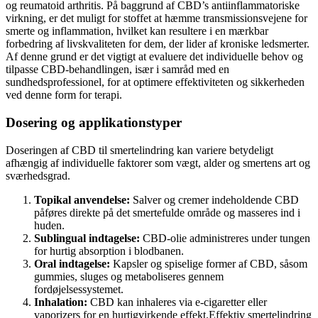
og reumatoid arthritis. På baggrund af CBD’s antiinflammatoriske
virkning, er det muligt for stoffet at hæmme transmissionsvejene for
smerte og inflammation, hvilket kan resultere i en mærkbar
forbedring af livskvaliteten for dem, der lider af kroniske ledsmerter.
Af denne grund er det vigtigt at evaluere det individuelle behov og
tilpasse CBD-behandlingen, især i samråd med en
sundhedsprofessionel, for at optimere effektiviteten og sikkerheden
ved denne form for terapi.
Dosering og applikationstyper
Doseringen af CBD til smertelindring kan variere betydeligt
afhængig af individuelle faktorer som vægt, alder og smertens art og
sværhedsgrad.
Topikal anvendelse:
Salver og cremer indeholdende CBD
påføres direkte på det smertefulde område og masseres ind i
huden.
Sublingual indtagelse:
CBD-olie administreres under tungen
for hurtig absorption i blodbanen.
Oral indtagelse:
Kapsler og spiselige former af CBD, såsom
gummies, sluges og metaboliseres gennem
fordøjelsessystemet.
Inhalation:
CBD kan inhaleres via e-cigaretter eller
vaporizers for en hurtigvirkende effekt.
Effektiv smertelindring