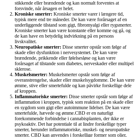
stikkende eller brændende og kan normalt forventes at
forsvinde, når årsagen er helet.
Kroniske smerter:
Kroniske smerter varer i længere tid,
typisk mere end tre måneder. De kan være forårsaget af en
underliggende tilstand som gigt, fibromyalgi eller rygsmerter.
Kroniske smerter kan være konstante eller komme og gå, og
de kan have en betydelig indvirkning på en persons
livskvalitet.
Neuropatiske smerter:
Disse smerter opstår som følge af
skade eller dysfunktion i nervesystemet. De kan være
brændende, prikkende eller følelsesløse og kan være
forårsaget af tilstande som diabetes, nerveskader eller multipel
sklerose.
Muskelsmerter:
Muskelsmerter opstår som følge af
overanstrengelse, skader eller muskelsygdomme. De kan være
ømme, stive eller smertefulde og kan påvirke forskellige dele
af kroppen.
Inflammatoriske smerter:
Disse smerter opstår som følge af
inflammation i kroppen, typisk som reaktion på en skade eller
en sygdom som gigt eller autoimmune lidelser. De kan være
smertefulde, hævede og ømme.
CBD er en naturligt
forekommende forbindelse i cannabisplanten, der ikke er
psykoaktiv. Det har potentiale til at lindre forskellige typer
smerter, herunder inflammatoriske, muskel- og neuropatiske
smerter. CBD kan anvendes i forskellige former som olier,