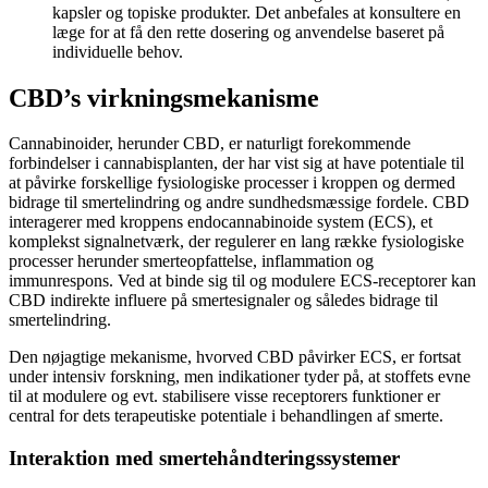
kapsler og topiske produkter. Det anbefales at konsultere en
læge for at få den rette dosering og anvendelse baseret på
individuelle behov.
CBD’s virkningsmekanisme
Cannabinoider, herunder CBD, er naturligt forekommende
forbindelser i cannabisplanten, der har vist sig at have potentiale til
at påvirke forskellige fysiologiske processer i kroppen og dermed
bidrage til smertelindring og andre sundhedsmæssige fordele. CBD
interagerer med kroppens endocannabinoide system (ECS), et
komplekst signalnetværk, der regulerer en lang række fysiologiske
processer herunder smerteopfattelse, inflammation og
immunrespons. Ved at binde sig til og modulere ECS-receptorer kan
CBD indirekte influere på smertesignaler og således bidrage til
smertelindring.
Den nøjagtige mekanisme, hvorved CBD påvirker ECS, er fortsat
under intensiv forskning, men indikationer tyder på, at stoffets evne
til at modulere og evt. stabilisere visse receptorers funktioner er
central for dets terapeutiske potentiale i behandlingen af smerte.
Interaktion med smertehåndteringssystemer