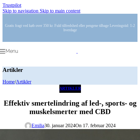
Trustpilot
Skip to navigation
Skip to main content
Gratis fragt ved køb over 350 kr. Fuld tilfredshed eller pengene tilbage Leveringstid: 1-2
hverdage
Menu
Artikler
Home
/
Artikler
ARTIKLER
Effektiv smertelindring af led-, sports- og
muskelsmerter med CBD
Emilia
30. januar 2024
On 17. februar 2024