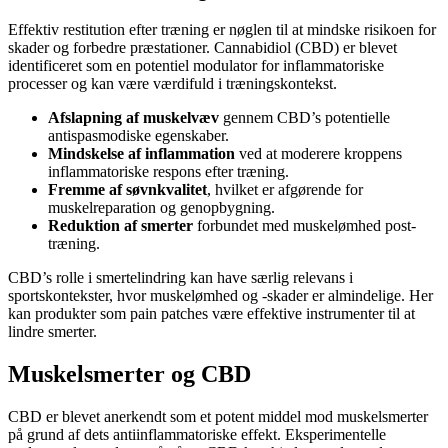
Effektiv restitution efter træning er nøglen til at mindske risikoen for
skader og forbedre præstationer. Cannabidiol (CBD) er blevet
identificeret som en potentiel modulator for inflammatoriske
processer og kan være værdifuld i træningskontekst.
Afslapning af muskelvæv
gennem CBD’s potentielle
antispasmodiske egenskaber.
Mindskelse af inflammation
ved at moderere kroppens
inflammatoriske respons efter træning.
Fremme af søvnkvalitet
, hvilket er afgørende for
muskelreparation og genopbygning.
Reduktion af smerter
forbundet med muskelømhed post-
træning.
CBD’s rolle i smertelindring kan have særlig relevans i
sportskontekster, hvor muskelømhed og -skader er almindelige. Her
kan produkter som pain patches være effektive instrumenter til at
lindre smerter.
Muskelsmerter og CBD
CBD er blevet anerkendt som et potent middel mod muskelsmerter
på grund af dets antiinflammatoriske effekt. Eksperimentelle