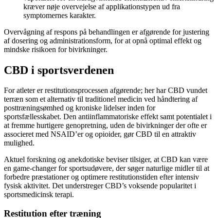
kræver nøje overvejelse af applikationstypen ud fra
symptomernes karakter.
Overvågning af respons på behandlingen er afgørende for justering
af dosering og administrationsform, for at opnå optimal effekt og
mindske risikoen for bivirkninger.
CBD i sportsverdenen
For atleter er restitutionsprocessen afgørende; her har CBD vundet
terræn som et alternativ til traditionel medicin ved håndtering af
posttræningsømhed og kroniske lidelser inden for
sportsfællesskabet. Den antiinflammatoriske effekt samt potentialet i
at fremme hurtigere genopretning, uden de bivirkninger der ofte er
associeret med NSAID’er og opioider, gør CBD til en attraktiv
mulighed.
Aktuel forskning og anekdotiske beviser tilsiger, at CBD kan være
en game-changer for sportsudøvere, der søger naturlige midler til at
forbedre præstationer og optimere restitutionstiden efter intensiv
fysisk aktivitet. Det understreger CBD’s voksende popularitet i
sportsmedicinsk terapi.
Restitution efter træning