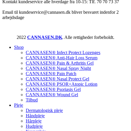
Kontakt kundeservice alle hverdage fra 10-15: Tlf. 70 70 73 37
Email til kundeservice@cannasen.dk bliver besvaret indenfor 2
arbejdsdage
2022
CANNASEN.DK
. Alle rettigheder forbeholdt.
Shop
CANNASEN® Infect Protect Lozenges
CANNASEN® Anti-Hair Loss Serum
CANNASEN® Pain & Arthritis Gel
CANNASEN® Nasal Spray Night
CANNASEN® Pain Patch
CANNASEN® Nasal Protect Gel
CANNASEN® PSOR+Atopic Lotion
CANNASEN® Psoriasis Gel
CANNASEN® Wound Gel
Tilbud
Pleje
Dermatologisk pleje
Håndpleje
Hårpleje
Hudpleje