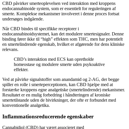
CBD påvirker smerteoplevelsen ved interaktion med kroppens
endocannabinoide system, som er essentielt for reguleringen af
smerte. Komplekse mekanismer involveret i denne proces fortsat
undersøges indgående.
Når CBD bindes til specifikke receptorer i
endocannabinoidsystemet, kan det modulere smertesignaler. Denne
binding fører ikke til “high” effekten som THC, men har potentielt
en smertelindrende egenskab, hvilket er afgørende for dens kliniske
relevans.
CBD’s interaktion med ECS kan opretholde
homeostase og modulere smerte uden psykoaktive
effekter.
Ved at påvirke signalstoffer som anandamid og 2-AG, der begge
spiller en rolle i smerteperceptionen, kan CBD hjælpe med at
forstærke kroppens egne analgetiske (smertelindrende) mekanismer.
Resultatet er en mulig forbedring i håndteringen af kroniske
smertetilstande uden de bivirkninger, der ofte er forbundet med
konventionelle analgetika.
Inflammationsreducerende egenskaber
Cannabidiol (CBD) har været associeret med