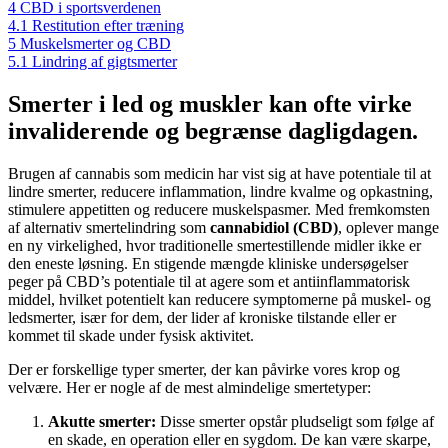
4
CBD i sportsverdenen
4.1
Restitution efter træning
5
Muskelsmerter og CBD
5.1
Lindring af gigtsmerter
Smerter i led og muskler kan ofte virke
invaliderende og begrænse dagligdagen.
Brugen af cannabis som medicin har vist sig at have potentiale til at
lindre smerter, reducere inflammation, lindre kvalme og opkastning,
stimulere appetitten og reducere muskelspasmer. Med fremkomsten
af alternativ smertelindring som
cannabidiol (CBD)
, oplever mange
en ny virkelighed, hvor traditionelle smertestillende midler ikke er
den eneste løsning. En stigende mængde kliniske undersøgelser
peger på CBD’s potentiale til at agere som et antiinflammatorisk
middel, hvilket potentielt kan reducere symptomerne på muskel- og
ledsmerter, især for dem, der lider af kroniske tilstande eller er
kommet til skade under fysisk aktivitet.
Der er forskellige typer smerter, der kan påvirke vores krop og
velvære. Her er nogle af de mest almindelige smertetyper:
Akutte smerter:
Disse smerter opstår pludseligt som følge af
en skade, en operation eller en sygdom. De kan være skarpe,