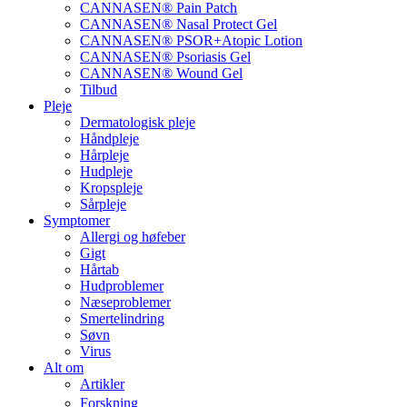
CANNASEN® Pain Patch
CANNASEN® Nasal Protect Gel
CANNASEN® PSOR+Atopic Lotion
CANNASEN® Psoriasis Gel
CANNASEN® Wound Gel
Tilbud
Pleje
Dermatologisk pleje
Håndpleje
Hårpleje
Hudpleje
Kropspleje
Sårpleje
Symptomer
Allergi og høfeber
Gigt
Hårtab
Hudproblemer
Næseproblemer
Smertelindring
Søvn
Virus
Alt om
Artikler
Forskning