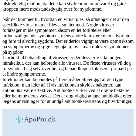
tilstrækkelig motion, da dette kan styrke immunforsvaret og gøre
kroppen mere modstandsdygtig over for sygdomme.
Når det kommer til, hvordan en virus føles, så afhænger det af den
specifikke virus, man er blevet smittet med. Nogle virusser
forårsager milde symptomer, såsom en let forkølelse eller
influenzalignende symptomer, mens andre kan være mere alvorlige
og føre til alvorlig sygdom. Det er derfor vigtigt at være opmærksom
på symptomerne og søge lægehjælp, hvis man oplever symptomer
på sygdom.
I forhold til behandling af virusser, er der desværre ikke nogen
mirakelkur, der kan helbrede alle virusser. De fleste virusser vil dog
forsvinde af sig selv over tid, og behandlingen fokuserer primært på
at lindre symptomerne.
Infektioner kan behandles på flere måder afhængigt af den type
infektion, man lider af. Hvis infektionen skyldes bakterier, kan
antibiotika være effektive. Antibiotika virker ved at dræbe bakterier
eller hæmme deres vækst. Det er dog vigtigt at tage antibiotika efter
lægens anvisninger for at undgå antibiotikaresistens og bivirkninger.