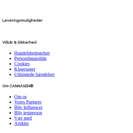
Leveringsmuligheder
Vilkår & Sikkerhed
Handelsbetingelser
Persondatapolitik
Cookies
Klagesager
Utilsigtede hændelser
Om CANNASEN®
Om os
Vores Partnere
Bliv Influencer
Bliv testperson
Vær med
Artikler