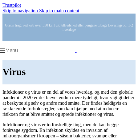
Trustpilot
Skip to navigation
Skip to main content
Gratis fragt ved køb over 350 kr. Fuld tilfredshed eller pengene tilbage Leveringstid: 1-2
hverdage
Menu
Virus
Infektioner og virus er en del af vores hverdag, og med den globale
pandemi i 2020 er det blevet endnu mere tydeligt, hvor vigtigt det er
at beskytte sig selv og andre mod smitte. Der findes heldigvis en
række enkle forholdsregler, som kan hjælpe med at reducere
risikoen for at blive smittet og sprede infektioner og virus.
Infektioner og virus er to forskellige ting, men de kan begge
forårsage sygdom. En infektion skyldes en invasion af
mikroorganismer i kroppen – såsom bakterier, svampe eller