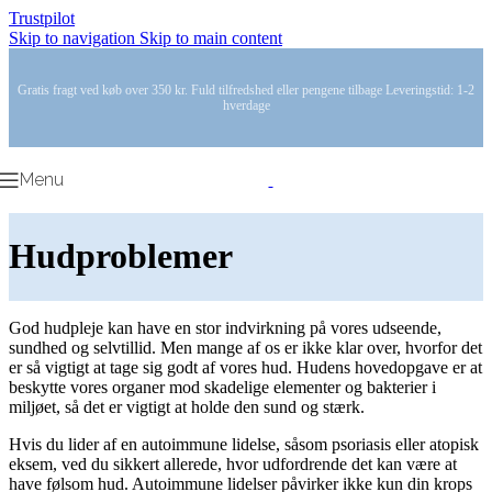
Trustpilot
Skip to navigation
Skip to main content
Gratis fragt ved køb over 350 kr. Fuld tilfredshed eller pengene tilbage Leveringstid: 1-2
hverdage
Menu
Hudproblemer
God hudpleje kan have en stor indvirkning på vores udseende,
sundhed og selvtillid. Men mange af os er ikke klar over, hvorfor det
er så vigtigt at tage sig godt af vores hud. Hudens hovedopgave er at
beskytte vores organer mod skadelige elementer og bakterier i
miljøet, så det er vigtigt at holde den sund og stærk.
Hvis du lider af en autoimmune lidelse, såsom psoriasis eller atopisk
eksem, ved du sikkert allerede, hvor udfordrende det kan være at
have følsom hud. Autoimmune lidelser påvirker ikke kun din krops