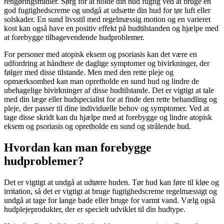
rengøringsmidler. Sørg for at holde din hud fugtig ved at bruge en
god fugtighedscreme og undgå at udsætte din hud for tør luft eller
solskader. En sund livsstil med regelmæssig motion og en varieret
kost kan også have en positiv effekt på hudtilstanden og hjælpe med
at forebygge tilbagevendende hudproblemer.
For personer med atopisk eksem og psoriasis kan det være en
udfordring at håndtere de daglige symptomer og bivirkninger, der
følger med disse tilstande. Men med den rette pleje og
opmærksomhed kan man opretholde en sund hud og lindre de
ubehagelige bivirkninger af disse hudtilstande. Det er vigtigt at tale
med din læge eller hudspecialist for at finde den rette behandling og
pleje, der passer til dine individuelle behov og symptomer. Ved at
tage disse skridt kan du hjælpe med at forebygge og lindre atopisk
eksem og psoriasis og opretholde en sund og strålende hud.
Hvordan kan man forebygge
hudproblemer?
Det er vigtigt at undgå at udtørre huden. Tør hud kan føre til kløe og
irritation, så det er vigtigt at bruge fugtighedscreme regelmæssigt og
undgå at tage for lange bade eller bruge for varmt vand. Vælg også
hudplejeprodukter, der er specielt udviklet til din hudtype.