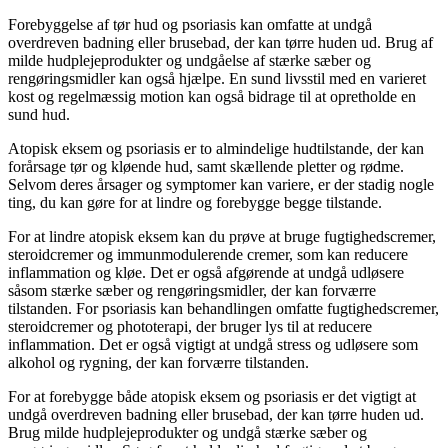
Forebyggelse af tør hud og psoriasis kan omfatte at undgå
overdreven badning eller brusebad, der kan tørre huden ud. Brug af
milde hudplejeprodukter og undgåelse af stærke sæber og
rengøringsmidler kan også hjælpe. En sund livsstil med en varieret
kost og regelmæssig motion kan også bidrage til at opretholde en
sund hud.
Atopisk eksem og psoriasis er to almindelige hudtilstande, der kan
forårsage tør og kløende hud, samt skællende pletter og rødme.
Selvom deres årsager og symptomer kan variere, er der stadig nogle
ting, du kan gøre for at lindre og forebygge begge tilstande.
For at lindre atopisk eksem kan du prøve at bruge fugtighedscremer,
steroidcremer og immunmodulerende cremer, som kan reducere
inflammation og kløe. Det er også afgørende at undgå udløsere
såsom stærke sæber og rengøringsmidler, der kan forværre
tilstanden. For psoriasis kan behandlingen omfatte fugtighedscremer,
steroidcremer og phototerapi, der bruger lys til at reducere
inflammation. Det er også vigtigt at undgå stress og udløsere som
alkohol og rygning, der kan forværre tilstanden.
For at forebygge både atopisk eksem og psoriasis er det vigtigt at
undgå overdreven badning eller brusebad, der kan tørre huden ud.
Brug milde hudplejeprodukter og undgå stærke sæber og