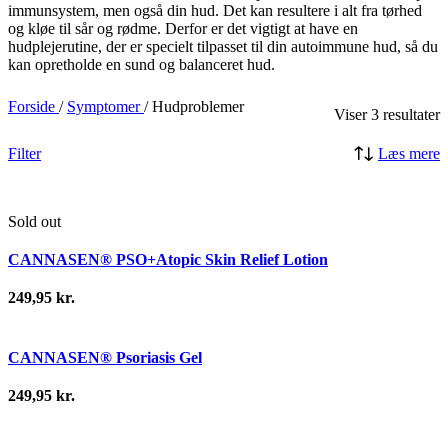
immunsystem, men også din hud. Det kan resultere i alt fra tørhed
og kløe til sår og rødme. Derfor er det vigtigt at have en
hudplejerutine, der er specielt tilpasset til din autoimmune hud, så du
kan opretholde en sund og balanceret hud.
Forside
/
Symptomer
/
Hudproblemer
Viser 3 resultater
Filter
Læs mere
Sold out
Læs mere
CANNASEN® PSO+Atopic Skin Relief Lotion
Quick view
Sammenlign
249,95
kr.
Tilføj ønskeliste
Tilføj til kurv
CANNASEN® Psoriasis Gel
Quick view
Sammenlign
249,95
kr.
Tilføj ønskeliste
Tilføj til kurv