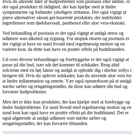
Hvis du allerede lider af hudproblemer som psoriasis eller rødme, er
der også produkter til rådighed, der kan hjælpe med at lindre
symptomerne og forhindre yderligere irritation. Det også vigtigt at
prøve alternativer såsom gel-baserede produkter, der indeholder
ingredienser som dødehavssalt, panthenol eller aloe vera-ekstrakt.
Ved behandling af psoriasis er det også vigtigt at undgå stress og
udløsere som alkohol og rygning. For atopisk eksem og psoriasis er
det vigtigt at have en sund livsstil med regelmæssig motion og en
varieret kost, da dette kan have en positiv effekt på hudtilstanden.
Ud over diverse behandlinger og forebyggelse er det også vigtigt at
passe på din hud, især når det kommer til solskader. Brug altid
solcreme med en høj faktor og undgå at opholde dig i direkte sollys i
længere tid. Hvis du oplever solskader, kan du anvende aloe vera for
at lindre inflammation og smerte. Vær også opmærksom på at undgå
stærke sæber og rengøringsmidler, da disse kan udtørre din hud og
forværre hudproblemer.
Men det er ikke kun produkter, der kan hjælpe med at forebygge og
lindre hudproblemer. En sund livsstil med regelmæssig motion og en
sund kost kan også have en positiv effekt på din hudtilstand. Det er
også afgørende at undgå udløsere som stærke sæber og
rengøringsmidler, der kan forværre tilstanden.