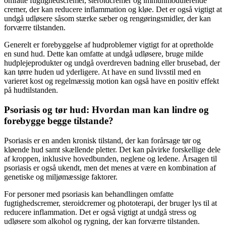
omfatte fugtighedscremer, steroidcremer og immunmodulerende
cremer, der kan reducere inflammation og kløe. Det er også vigtigt at
undgå udløsere såsom stærke sæber og rengøringsmidler, der kan
forværre tilstanden.
Generelt er forebyggelse af hudproblemer vigtigt for at opretholde
en sund hud. Dette kan omfatte at undgå udløsere, bruge milde
hudplejeprodukter og undgå overdreven badning eller brusebad, der
kan tørre huden ud yderligere. At have en sund livsstil med en
varieret kost og regelmæssig motion kan også have en positiv effekt
på hudtilstanden.
Psoriasis og tør hud: Hvordan man kan lindre og
forebygge begge tilstande?
Psoriasis er en anden kronisk tilstand, der kan forårsage tør og
kløende hud samt skællende pletter. Det kan påvirke forskellige dele
af kroppen, inklusive hovedbunden, neglene og ledene. Årsagen til
psoriasis er også ukendt, men det menes at være en kombination af
genetiske og miljømæssige faktorer.
For personer med psoriasis kan behandlingen omfatte
fugtighedscremer, steroidcremer og phototerapi, der bruger lys til at
reducere inflammation. Det er også vigtigt at undgå stress og
udløsere som alkohol og rygning, der kan forværre tilstanden.