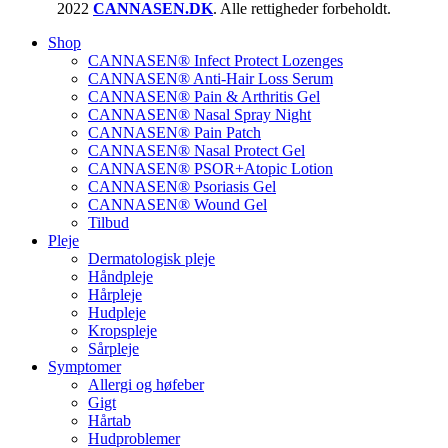
2022
CANNASEN.DK
. Alle rettigheder forbeholdt.
Shop
CANNASEN® Infect Protect Lozenges
CANNASEN® Anti-Hair Loss Serum
CANNASEN® Pain & Arthritis Gel
CANNASEN® Nasal Spray Night
CANNASEN® Pain Patch
CANNASEN® Nasal Protect Gel
CANNASEN® PSOR+Atopic Lotion
CANNASEN® Psoriasis Gel
CANNASEN® Wound Gel
Tilbud
Pleje
Dermatologisk pleje
Håndpleje
Hårpleje
Hudpleje
Kropspleje
Sårpleje
Symptomer
Allergi og høfeber
Gigt
Hårtab
Hudproblemer