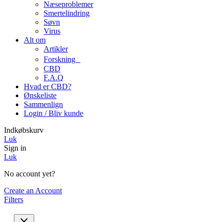
Næseproblemer
Smertelindring
Søvn
Virus
Alt om
Artikler
Forskning
CBD
F.A.Q
Hvad er CBD?
Ønskeliste
Sammenlign
Login / Bliv kunde
Indkøbskurv
Luk
Sign in
Luk
No account yet?
Create an Account
Filters