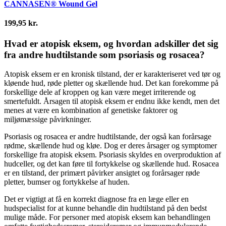
CANNASEN® Wound Gel
Quick view
Sammenlign
199,95
kr.
Tilføj ønskeliste
Hvad er atopisk eksem, og hvordan adskiller det sig
fra andre hudtilstande som psoriasis og rosacea?
Atopisk eksem er en kronisk tilstand, der er karakteriseret ved tør og
kløende hud, røde pletter og skællende hud. Det kan forekomme på
forskellige dele af kroppen og kan være meget irriterende og
smertefuldt. Årsagen til atopisk eksem er endnu ikke kendt, men det
menes at være en kombination af genetiske faktorer og
miljømæssige påvirkninger.
Psoriasis og rosacea er andre hudtilstande, der også kan forårsage
rødme, skællende hud og kløe. Dog er deres årsager og symptomer
forskellige fra atopisk eksem. Psoriasis skyldes en overproduktion af
hudceller, og det kan føre til fortykkelse og skællende hud. Rosacea
er en tilstand, der primært påvirker ansigtet og forårsager røde
pletter, bumser og fortykkelse af huden.
Det er vigtigt at få en korrekt diagnose fra en læge eller en
hudspecialist for at kunne behandle din hudtilstand på den bedst
mulige måde. For personer med atopisk eksem kan behandlingen