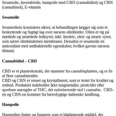
Sesamolie, lavendelolie, hampolie med CBD (cannabidiol) og CBN
(cannabinol), E-vitamin
Sesamolie
Sesamoliens konsistens sikrer, at behandlingen lægger sig som et
beskyttende og fugtigt lag over næsens slimhinder. Olien er rig på
mættede og umættede fedtsyrer, inkl. linoleic, oleic og stearic syrer,
som nærer slimhindernes membraner. Desuden er sesamolie en
antioxidant med antibakterielle egenskaber, hvilket gavner næsens
tilstand.
Cannabidiol – CBD
CBD er et planteekstrakt, der stammer fra cannabisplanten, og er én
af flere cannabinoider.
CBD og CBN er renset og krystalliseret, som er testet for kvalitet og
renhed. Produktet indeholder ikke tungmetaller, pesticider eller
sporbare mængder af THC, det euforiserende stof i cannabis. CBD-
en og CBN-en kommer fra bæredygtige italienske landbrug.
Hampolie
Hampolien fugter og fungerer som et blødgørende middel, der