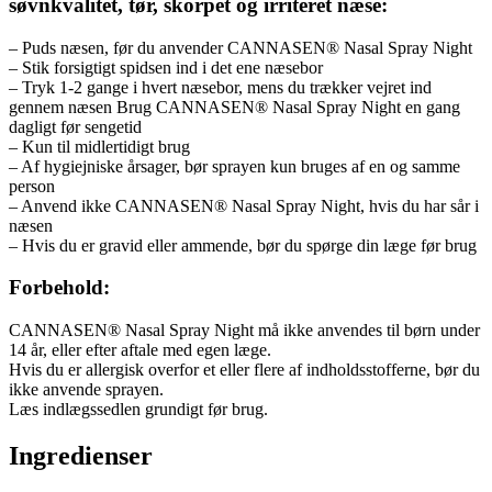
søvnkvalitet, tør, skorpet og irriteret næse:
– Puds næsen, før du anvender CANNASEN® Nasal Spray Night
– Stik forsigtigt spidsen ind i det ene næsebor
– Tryk 1-2 gange i hvert næsebor, mens du trækker vejret ind
gennem næsen Brug CANNASEN® Nasal Spray Night en gang
dagligt før sengetid
– Kun til midlertidigt brug
– Af hygiejniske årsager, bør sprayen kun bruges af en og samme
person
– Anvend ikke CANNASEN® Nasal Spray Night, hvis du har sår i
næsen
– Hvis du er gravid eller ammende, bør du spørge din læge før brug
Forbehold:
CANNASEN® Nasal Spray Night må ikke anvendes til børn under
14 år, eller efter aftale med egen læge.
Hvis du er allergisk overfor et eller flere af indholdsstofferne, bør du
ikke anvende sprayen.
Læs indlægssedlen grundigt før brug.
Ingredienser