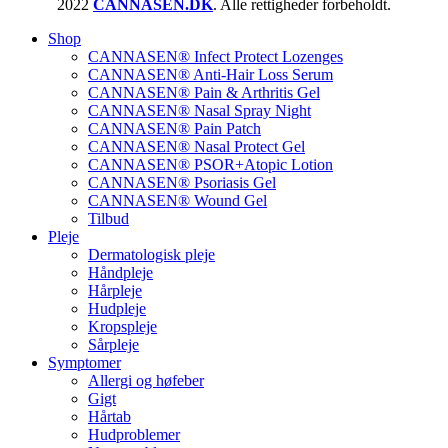
2022
CANNASEN.DK
. Alle rettigheder forbeholdt.
Shop
CANNASEN® Infect Protect Lozenges
CANNASEN® Anti-Hair Loss Serum
CANNASEN® Pain & Arthritis Gel
CANNASEN® Nasal Spray Night
CANNASEN® Pain Patch
CANNASEN® Nasal Protect Gel
CANNASEN® PSOR+Atopic Lotion
CANNASEN® Psoriasis Gel
CANNASEN® Wound Gel
Tilbud
Pleje
Dermatologisk pleje
Håndpleje
Hårpleje
Hudpleje
Kropspleje
Sårpleje
Symptomer
Allergi og høfeber
Gigt
Hårtab
Hudproblemer