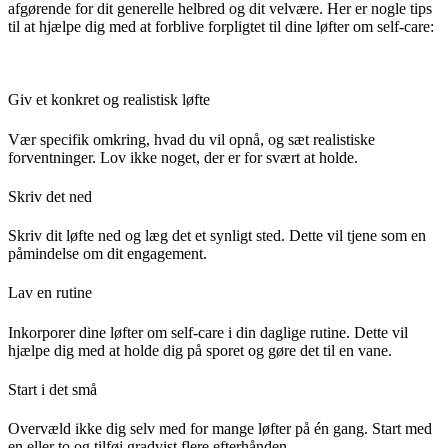
afgørende for dit generelle helbred og dit velvære. Her er nogle tips
til at hjælpe dig med at forblive forpligtet til dine løfter om self-care:
Giv et konkret og realistisk løfte
Vær specifik omkring, hvad du vil opnå, og sæt realistiske
forventninger. Lov ikke noget, der er for svært at holde.
Skriv det ned
Skriv dit løfte ned og læg det et synligt sted. Dette vil tjene som en
påmindelse om dit engagement.
Lav en rutine
Inkorporer dine løfter om self-care i din daglige rutine. Dette vil
hjælpe dig med at holde dig på sporet og gøre det til en vane.
Start i det små
Overvæld ikke dig selv med for mange løfter på én gang. Start med
en eller to og tilføj gradvist flere efterhånden.