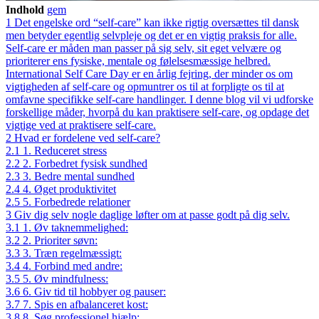
Indhold
gem
1
Det engelske ord “self-care” kan ikke rigtig oversættes til dansk
men betyder egentlig selvpleje og det er en vigtig praksis for alle.
Self-care er måden man passer på sig selv, sit eget velvære og
prioriterer ens fysiske, mentale og følelsesmæssige helbred.
International Self Care Day er en årlig fejring, der minder os om
vigtigheden af self-care og opmuntrer os til at forpligte os til at
omfavne specifikke self-care handlinger. I denne blog vil vi udforske
forskellige måder, hvorpå du kan praktisere self-care, og opdage det
vigtige ved at praktisere self-care.
2
Hvad er fordelene ved self-care?
2.1
1. Reduceret stress
2.2
2. Forbedret fysisk sundhed
2.3
3. Bedre mental sundhed
2.4
4. Øget produktivitet
2.5
5. Forbedrede relationer
3
Giv dig selv nogle daglige løfter om at passe godt på dig selv.
3.1
1. Øv taknemmelighed:
3.2
2. Prioriter søvn:
3.3
3. Træn regelmæssigt:
3.4
4. Forbind med andre:
3.5
5. Øv mindfulness:
3.6
6. Giv tid til hobbyer og pauser:
3.7
7. Spis en afbalanceret kost:
3.8
8. Søg professionel hjælp: