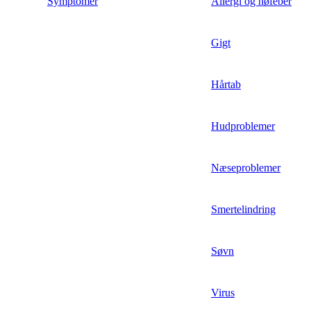
Symptomer
Allergi og høfeber
Gigt
Hårtab
Hudproblemer
Næseproblemer
Smertelindring
Søvn
Virus