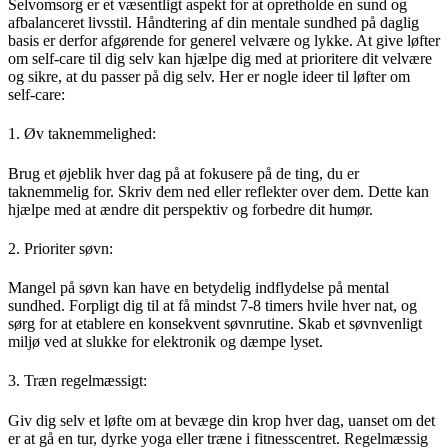
Selvomsorg er et væsentligt aspekt for at opretholde en sund og
afbalanceret livsstil. Håndtering af din mentale sundhed på daglig
basis er derfor afgørende for generel velvære og lykke. At give løfter
om self-care til dig selv kan hjælpe dig med at prioritere dit velvære
og sikre, at du passer på dig selv. Her er nogle ideer til løfter om
self-care:
1. Øv taknemmelighed:
Brug et øjeblik hver dag på at fokusere på de ting, du er
taknemmelig for. Skriv dem ned eller reflekter over dem. Dette kan
hjælpe med at ændre dit perspektiv og forbedre dit humør.
2. Prioriter søvn:
Mangel på søvn kan have en betydelig indflydelse på mental
sundhed. Forpligt dig til at få mindst 7-8 timers hvile hver nat, og
sørg for at etablere en konsekvent søvnrutine. Skab et søvnvenligt
miljø ved at slukke for elektronik og dæmpe lyset.
3. Træn regelmæssigt:
Giv dig selv et løfte om at bevæge din krop hver dag, uanset om det
er at gå en tur, dyrke yoga eller træne i fitnesscentret. Regelmæssig