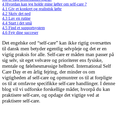
4
Hvordan kan jeg holde mine løfter om self-care ?
4.1
Giv et konkret og realistisk løfte
4.2
Skriv det ned
4.3
Lav en rutine
4.4
Start i det små
4.5
Find et supportsystem
4.6
Fejr dine succeser
Det engelske ord “self-care” kan ikke rigtig oversættes
til dansk men betyder egentlig selvpleje og det er en
vigtig praksis for alle. Self-care er måden man passer på
sig selv, sit eget velvære og prioriterer ens fysiske,
mentale og følelsesmæssige helbred. International Self
Care Day er en årlig fejring, der minder os om
vigtigheden af self-care og opmuntrer os til at forpligte
os til at omfavne specifikke self-care handlinger. I denne
blog vil vi udforske forskellige måder, hvorpå du kan
praktisere self-care, og opdage det vigtige ved at
praktisere self-care.