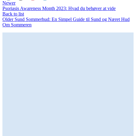
Newer
Psoriasis Awareness Month 2023: Hvad du behøver at vide
Back to list
Older
Sund Sommerhud: En Simpel Guide til Sund og Næret Hud
Om Sommeren