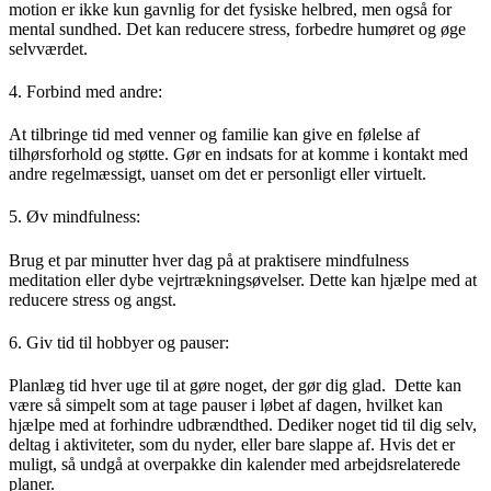
motion er ikke kun gavnlig for det fysiske helbred, men også for
mental sundhed. Det kan reducere stress, forbedre humøret og øge
selvværdet.
4. Forbind med andre:
At tilbringe tid med venner og familie kan give en følelse af
tilhørsforhold og støtte. Gør en indsats for at komme i kontakt med
andre regelmæssigt, uanset om det er personligt eller virtuelt.
5. Øv mindfulness:
Brug et par minutter hver dag på at praktisere mindfulness
meditation eller dybe vejrtrækningsøvelser. Dette kan hjælpe med at
reducere stress og angst.
6. Giv tid til hobbyer og pauser:
Planlæg tid hver uge til at gøre noget, der gør dig glad. Dette kan
være så simpelt som at tage pauser i løbet af dagen, hvilket kan
hjælpe med at forhindre udbrændthed. Dediker noget tid til dig selv,
deltag i aktiviteter, som du nyder, eller bare slappe af. Hvis det er
muligt, så undgå at overpakke din kalender med arbejdsrelaterede
planer.